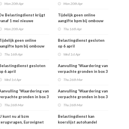
rekeningnummers
rekeningnummers
Mon 20th Apr
Mon 20th Apr
De Belastingdienst krijgt
Tijdelijk geen online
vanaf 1 mei nieuwe
aangifte bpm bij ombouw
rekeningnummers
bestelauto
Mon 20th Apr
Thu 16th Apr
Tijdelijk geen online
Belastingdienst gesloten
aangifte bpm bij ombouw
op 6 april
bestelauto
Thu 16th Apr
Wed 1st Apr
Belastingdienst gesloten
Aanvulling 'Waardering van
op 6 april
verpachte gronden in box 3
2025'
Wed 1st Apr
Thu 26th Mar
Aanvulling 'Waardering van
Aanvulling 'Waardering van
verpachte gronden in box 3
verpachte gronden in box 3
2025'
2025'
Thu 26th Mar
Thu 26th Mar
U kunt nu al bzm
Belastingdienst kan
terugvragen, Eurovignet
koerslijst autohandel
stopt vanaf 1 juli 2026
controleren