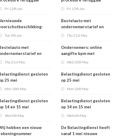
procedure teruggaaf
procedure teruggaaf
buitenlandse btw
buitenlandse btw
Fri 12th Jun
Fri 12th Jun
Vernieuwde
Bestelauto met
voorschotbeschikking:
ondernemerstarief en
meer inzicht in uw
vrachtauto's: vanaf 1 juli
Tue 9th Jun
Thu 21st May
toeslagen
tijdelijk minder
motorrijtuigenbelasting
Bestelauto met
Ondernemers: online
ondernemerstarief en
aangifte bpm met
vrachtauto's: vanaf 1 juli
eHerkenning
Thu 21st May
Wed 20th May
tijdelijk minder
motorrijtuigenbelasting
Belastingdienst gesloten
Belastingdienst gesloten
op 25 mei
op 25 mei
Mon 18th May
Mon 18th May
Belastingdienst gesloten
Belastingdienst gesloten
op 14 en 15 mei
op 14 en 15 mei
Wed 6th May
Wed 6th May
Wij hebben een nieuw
De Belastingdienst heeft
rekeningnummer
vanaf 1 mei nieuwe