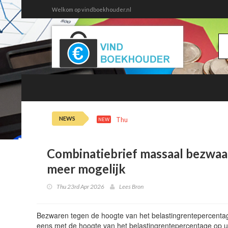
Welkom op vindboekhouder.nl
NEWS
Thu 6th 14:30
Nieuw in Overzicht 
NEW
Combinatiebrief massaal bezwaa
meer mogelijk
Thu 23rd Apr 2026
Lees Bron
Bezwaren tegen de hoogte van het belastingrentepercentag
eens met de hoogte van het belastingrentepercentage op u