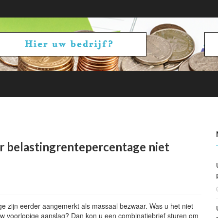
betalen en ontvangen: vennootschapsbelasting
r belastingrentepercentage niet
e zijn eerder aangemerkt als massaal bezwaar. Was u het niet
w voorlopige aanslag? Dan kon u een combinatiebrief sturen om