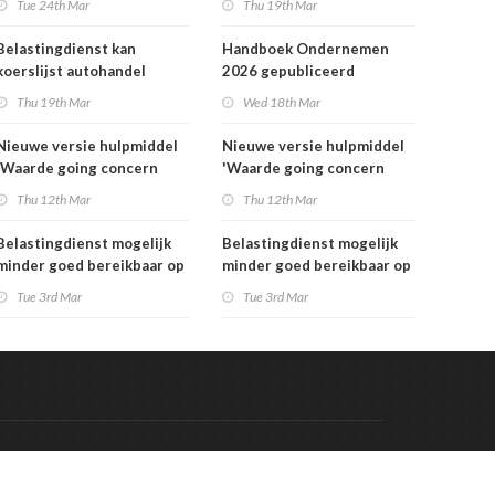
Tue 24th Mar
Thu 19th Mar
Belastingdienst kan
Handboek Ondernemen
koerslijst autohandel
2026 gepubliceerd
controleren
Thu 19th Mar
Wed 18th Mar
Nieuwe versie hulpmiddel
Nieuwe versie hulpmiddel
'Waarde going concern
'Waarde going concern
berekenen' beschikbaar
berekenen' beschikbaar
Thu 12th Mar
Thu 12th Mar
Belastingdienst mogelijk
Belastingdienst mogelijk
minder goed bereikbaar op
minder goed bereikbaar op
dinsdag 3 maart
dinsdag 3 maart
Tue 3rd Mar
Tue 3rd Mar
Code & Hosted by:
 Meern Multimedia
VDVO
Contact