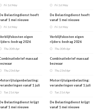
rekeningnummers
Fri 1st May
Fri 1st May
De Belastingdienst heeft
De Belastingdienst heeft
vanaf 1 mei nieuwe
vanaf 1 mei nieuwe
rekeningnummers
rekeningnummers
Fri 1st May
Fri 1st May
Verblijfskosten eigen
Verblijfskosten eigen
rijders: bedrag 2026
rijders: bedrag 2026
vastgesteld
vastgesteld
Thu 30th Apr
Thu 30th Apr
Combinatiebrief massaal
Combinatiebrief massaal
bezwaar
bezwaar
belastingrentepercentage
belastingrentepercentage
Thu 23rd Apr
Thu 23rd Apr
niet meer mogelijk
niet meer mogelijk
Motorrijtuigenbelasting:
Motorrijtuigenbelasting:
veranderingen vanaf 1 juli
veranderingen vanaf 1 juli
2026
2026
Tue 21st Apr
Tue 21st Apr
De Belastingdienst krijgt
De Belastingdienst krijgt
vanaf 1 mei nieuwe
vanaf 1 mei nieuwe