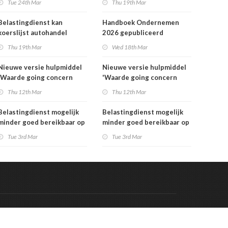
Tue 24th Mar
Thu 19th Mar
Belastingdienst kan
Handboek Ondernemen
koerslijst autohandel
2026 gepubliceerd
controleren
Thu 19th Mar
Wed 18th Mar
Nieuwe versie hulpmiddel
Nieuwe versie hulpmiddel
'Waarde going concern
'Waarde going concern
berekenen' beschikbaar
berekenen' beschikbaar
Thu 12th Mar
Thu 12th Mar
Belastingdienst mogelijk
Belastingdienst mogelijk
minder goed bereikbaar op
minder goed bereikbaar op
dinsdag 3 maart
dinsdag 3 maart
Tue 3rd Mar
Tue 3rd Mar
Code & Hosted by:
 Meern Multimedia
VDVO
Contact