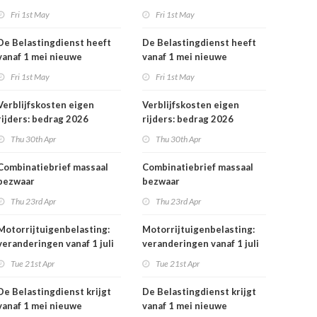
rekeningnummers
Fri 1st May
Fri 1st May
De Belastingdienst heeft
De Belastingdienst heeft
vanaf 1 mei nieuwe
vanaf 1 mei nieuwe
rekeningnummers
rekeningnummers
Fri 1st May
Fri 1st May
Verblijfskosten eigen
Verblijfskosten eigen
rijders: bedrag 2026
rijders: bedrag 2026
vastgesteld
vastgesteld
Thu 30th Apr
Thu 30th Apr
Combinatiebrief massaal
Combinatiebrief massaal
bezwaar
bezwaar
belastingrentepercentage
belastingrentepercentage
Thu 23rd Apr
Thu 23rd Apr
niet meer mogelijk
niet meer mogelijk
Motorrijtuigenbelasting:
Motorrijtuigenbelasting:
veranderingen vanaf 1 juli
veranderingen vanaf 1 juli
2026
2026
Tue 21st Apr
Tue 21st Apr
De Belastingdienst krijgt
De Belastingdienst krijgt
vanaf 1 mei nieuwe
vanaf 1 mei nieuwe