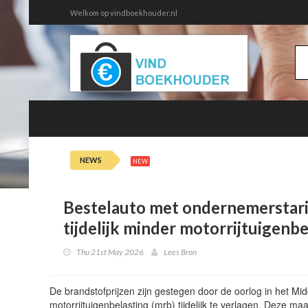
Welkom op vindboekhouder.nl
NEWS
Thu 6th 14:30
Nieuw in Overzicht 
NEW
Bestelauto met ondernemerstarief
tijdelijk minder motorrijtuigenbe
Thu 21st May 2026
Lees Bron
De brandstofprijzen zijn gestegen door de oorlog in het Mid
motorrijtuigenbelasting (mrb) tijdelijk te verlagen. Deze ma