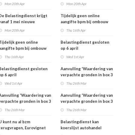
rekeningnummers
rekeningnummers
Mon 20th Apr
Mon 20th Apr
De Belastingdienst krijgt
Tijdelijk geen online
vanaf 1 mei nieuwe
aangifte bpm bij ombouw
rekeningnummers
bestelauto
Mon 20th Apr
Thu 16th Apr
Tijdelijk geen online
Belastingdienst gesloten
aangifte bpm bij ombouw
op 6 april
bestelauto
Thu 16th Apr
Wed 1st Apr
Belastingdienst gesloten
Aanvulling 'Waardering van
op 6 april
verpachte gronden in box 3
2025'
Wed 1st Apr
Thu 26th Mar
Aanvulling 'Waardering van
Aanvulling 'Waardering van
verpachte gronden in box 3
verpachte gronden in box 3
2025'
2025'
Thu 26th Mar
Thu 26th Mar
U kunt nu al bzm
Belastingdienst kan
terugvragen, Eurovignet
koerslijst autohandel
stopt vanaf 1 juli 2026
controleren