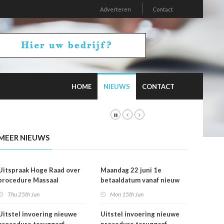
Adverteren
Contact
HOME
NIEUWS
CONTACT
MEER NIEUWS
Uitspraak Hoge Raad over
Maandag 22 juni 1e
procedure Massaal
betaaldatum vanaf nieuw
Bezwaar Plus
rekeningnummer
Thu 25th Jun
Mon 15th Jun
Uitstel invoering nieuwe
Uitstel invoering nieuwe