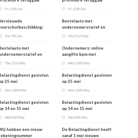
procedure teruggaaf
procedure teruggaaf
buitenlandse btw
buitenlandse btw
Fri 12th Jun
Fri 12th Jun
Vernieuwde
Bestelauto met
voorschotbeschikking:
ondernemerstarief en
meer inzicht in uw
vrachtauto's: vanaf 1 juli
Tue 9th Jun
Thu 21st May
toeslagen
tijdelijk minder
motorrijtuigenbelasting
Bestelauto met
Ondernemers: online
ondernemerstarief en
aangifte bpm met
vrachtauto's: vanaf 1 juli
eHerkenning
Thu 21st May
Wed 20th May
tijdelijk minder
motorrijtuigenbelasting
Belastingdienst gesloten
Belastingdienst gesloten
op 25 mei
op 25 mei
Mon 18th May
Mon 18th May
Belastingdienst gesloten
Belastingdienst gesloten
op 14 en 15 mei
op 14 en 15 mei
Wed 6th May
Wed 6th May
Wij hebben een nieuw
De Belastingdienst heeft
rekeningnummer
vanaf 1 mei nieuwe