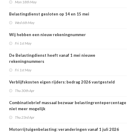
Mon 18th May
Belastingdienst gesloten op 14 en 15 mei
Wed 6th May
Wij hebben een nieuw rekeningnummer
Fri 1st May
De Belastingdienst heeft vanaf 1 mei nieuwe
rekeningnummers
Fri 1st May
Verblijfskosten eigen rijders: bedrag 2026 vastgesteld
Thu 30th Apr
Combinatiebrief massaal bezwaar belastingrentepercentage
niet meer mogelijk
Thu 23rd Apr
Motorrijtuigenbelasting: veranderingen vanaf 1 juli 2026