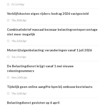
Fri 1st May
Verblijfskosten eigen rijders: bedrag 2026 vastgesteld
Thu 30th Apr
Combinatiebrief massaal bezwaar belastingrentepercentage
niet meer mogelijk
Thu 23rd Apr
Motorrijtuigenbelasting: veranderingen vanaf 1 juli 2026
Tue 21st Apr
De Belastingdienst krijgt vanaf 1 mei nieuwe
rekeningnummers
Mon 20th Apr
Tijdelijk geen online aangifte bpm bij ombouw bestelauto
Thu 16th Apr
Belastingdienst gesloten op 6 april