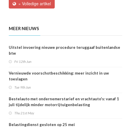
» Volledige artikel
MEER NIEUWS
Uitstel invoering nieuwe procedure teruggaaf buitenlandse
btw
Fri 12th Jun
Vernieuwde voorschotbeschikking: meer inzicht in uw
toeslagen
Tue 9th Jun
Bestelauto met ondernemerstarief en vrachtauto's: vanaf 1
juli tijdelijk minder motorrijtuigenbelasting
Thu 21st May
Belastingdienst gesloten op 25 mei