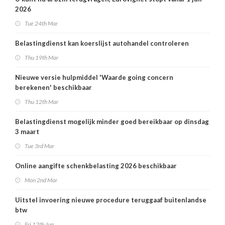
2026
Tue 24th Mar
Belastingdienst kan koerslijst autohandel controleren
Thu 19th Mar
Nieuwe versie hulpmiddel 'Waarde going concern
berekenen' beschikbaar
Thu 12th Mar
Belastingdienst mogelijk minder goed bereikbaar op dinsdag
3 maart
Tue 3rd Mar
Online aangifte schenkbelasting 2026 beschikbaar
Mon 2nd Mar
Uitstel invoering nieuwe procedure teruggaaf buitenlandse
btw
Fri 12th Jun