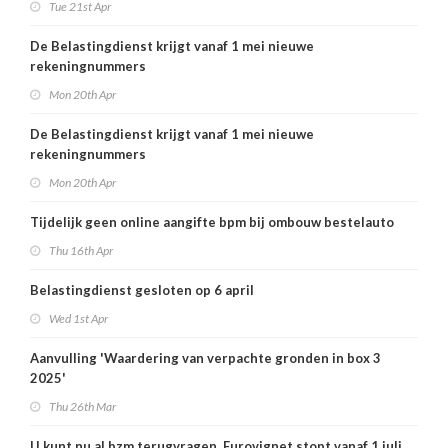
Tue 21st Apr
De Belastingdienst krijgt vanaf 1 mei nieuwe
rekeningnummers
Mon 20th Apr
De Belastingdienst krijgt vanaf 1 mei nieuwe
rekeningnummers
Mon 20th Apr
Tijdelijk geen online aangifte bpm bij ombouw bestelauto
Thu 16th Apr
Belastingdienst gesloten op 6 april
Wed 1st Apr
Aanvulling 'Waardering van verpachte gronden in box 3
2025'
Thu 26th Mar
U kunt nu al bzm terugvragen, Eurovignet stopt vanaf 1 juli