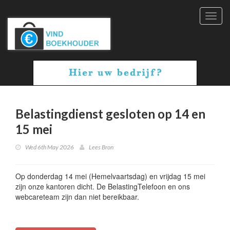
Toggl
navig
Belastingdienst gesloten op 14 en
15 mei
Wed 6th May 2026
Lees Bron
Op donderdag 14 mei (Hemelvaartsdag) en vrijdag 15 mei
zijn onze kantoren dicht. De BelastingTelefoon en ons
webcareteam zijn dan niet bereikbaar.