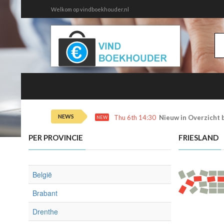
Welkom op vindboekhouder.nl
NEWS
Thu 6th 14:30
Nieuw in Overzicht 
NEW
PER PROVINCIE
FRIESLAND
België
Brabant
Drenthe