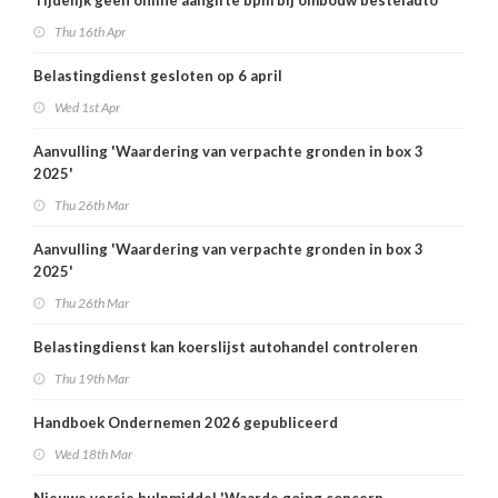
Tijdelijk geen online aangifte bpm bij ombouw bestelauto
Thu 16th Apr
Belastingdienst gesloten op 6 april
Wed 1st Apr
Aanvulling 'Waardering van verpachte gronden in box 3
2025'
Thu 26th Mar
Aanvulling 'Waardering van verpachte gronden in box 3
2025'
Thu 26th Mar
Belastingdienst kan koerslijst autohandel controleren
Thu 19th Mar
Handboek Ondernemen 2026 gepubliceerd
Wed 18th Mar