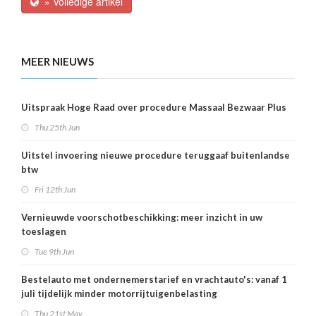
» Volledige artikel
MEER NIEUWS
Uitspraak Hoge Raad over procedure Massaal Bezwaar Plus
Thu 25th Jun
Uitstel invoering nieuwe procedure teruggaaf buitenlandse
btw
Fri 12th Jun
Vernieuwde voorschotbeschikking: meer inzicht in uw
toeslagen
Tue 9th Jun
Bestelauto met ondernemerstarief en vrachtauto's: vanaf 1
juli tijdelijk minder motorrijtuigenbelasting
Thu 21st May