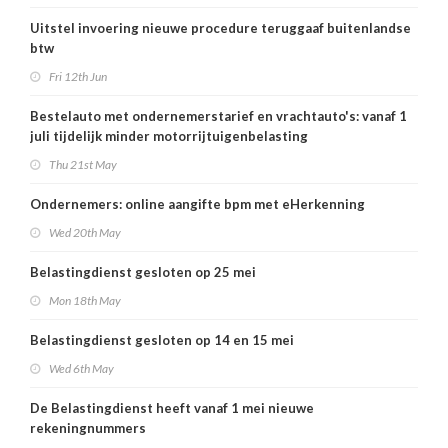
Uitstel invoering nieuwe procedure teruggaaf buitenlandse
btw
Fri 12th Jun
Bestelauto met ondernemerstarief en vrachtauto's: vanaf 1
juli tijdelijk minder motorrijtuigenbelasting
Thu 21st May
Ondernemers: online aangifte bpm met eHerkenning
Wed 20th May
Belastingdienst gesloten op 25 mei
Mon 18th May
Belastingdienst gesloten op 14 en 15 mei
Wed 6th May
De Belastingdienst heeft vanaf 1 mei nieuwe
rekeningnummers