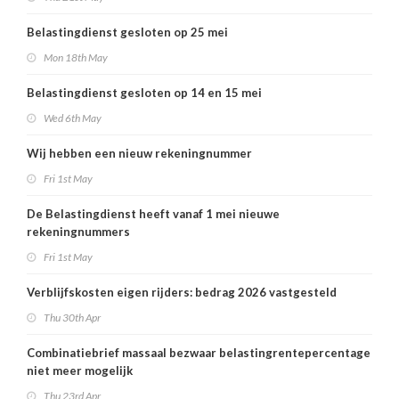
Belastingdienst gesloten op 25 mei
Mon 18th May
Belastingdienst gesloten op 14 en 15 mei
Wed 6th May
Wij hebben een nieuw rekeningnummer
Fri 1st May
De Belastingdienst heeft vanaf 1 mei nieuwe
rekeningnummers
Fri 1st May
Verblijfskosten eigen rijders: bedrag 2026 vastgesteld
Thu 30th Apr
Combinatiebrief massaal bezwaar belastingrentepercentage
niet meer mogelijk
Thu 23rd Apr