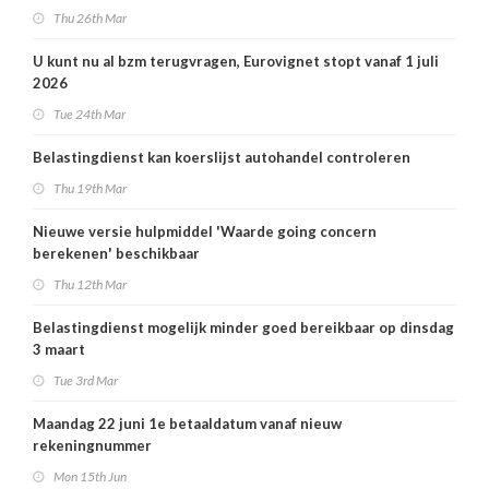
Thu 26th Mar
U kunt nu al bzm terugvragen, Eurovignet stopt vanaf 1 juli
2026
Tue 24th Mar
Belastingdienst kan koerslijst autohandel controleren
Thu 19th Mar
Nieuwe versie hulpmiddel 'Waarde going concern
berekenen' beschikbaar
Thu 12th Mar
Belastingdienst mogelijk minder goed bereikbaar op dinsdag
3 maart
Tue 3rd Mar
Maandag 22 juni 1e betaaldatum vanaf nieuw
rekeningnummer
Mon 15th Jun