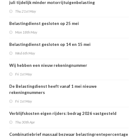
juli tijdelijk minder motorrijtuigenbelasting
Thu 21st May
Belastingdienst gesloten op 25 mei
Mon 18th May
Belastingdienst gesloten op 14 en 15 mei
Wed 6th May
Wij hebben een nieuw rekeningnummer
Fri 1st May
De Belastingdienst heeft vanaf 1 mei nieuwe
rekeningnummers
Fri 1st May
Verblijfskosten eigen rijders: bedrag 2026 vastgesteld
Thu 30th Apr
Combinatiebrief massaal bezwaar belastingrentepercentage