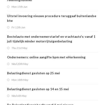
rekeningnummer
Mon 15th Jun
Uitstel invoering nieuwe procedure teruggaaf buitenlandse
btw
Fri 12th Jun
Bestelauto met ondernemerstarief en vrachtauto's: vanaf 1
juli tijdelijk minder motorrijtuigenbelasting
Thu 21st May
Ondernemers: online aangifte bpm met eHerkenning
Wed 20th May
Belastingdienst gesloten op 25 mei
Mon 18th May
Belastingdienst gesloten op 14 en 15 mei
Wed 6th May