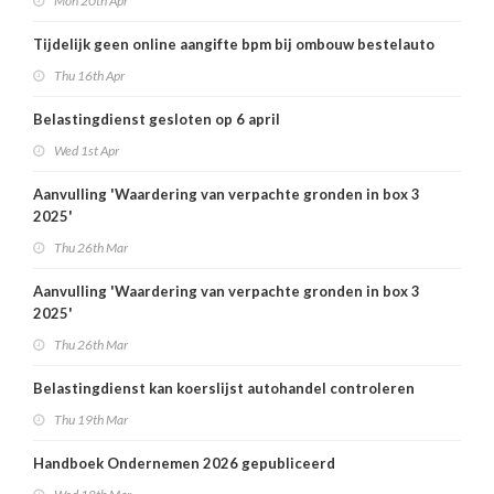
Mon 20th Apr
Tijdelijk geen online aangifte bpm bij ombouw bestelauto
Thu 16th Apr
Belastingdienst gesloten op 6 april
Wed 1st Apr
Aanvulling 'Waardering van verpachte gronden in box 3
2025'
Thu 26th Mar
Aanvulling 'Waardering van verpachte gronden in box 3
2025'
Thu 26th Mar
Belastingdienst kan koerslijst autohandel controleren
Thu 19th Mar
Handboek Ondernemen 2026 gepubliceerd