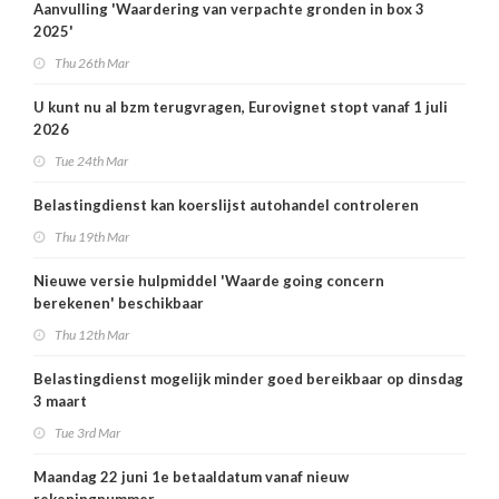
Aanvulling 'Waardering van verpachte gronden in box 3
2025'
Thu 26th Mar
U kunt nu al bzm terugvragen, Eurovignet stopt vanaf 1 juli
2026
Tue 24th Mar
Belastingdienst kan koerslijst autohandel controleren
Thu 19th Mar
Nieuwe versie hulpmiddel 'Waarde going concern
berekenen' beschikbaar
Thu 12th Mar
Belastingdienst mogelijk minder goed bereikbaar op dinsdag
3 maart
Tue 3rd Mar
Maandag 22 juni 1e betaaldatum vanaf nieuw