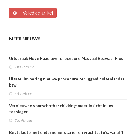
» Volledige artikel
MEER NIEUWS
Uitspraak Hoge Raad over procedure Massaal Bezwaar Plus
Thu 25th Jun
Uitstel invoering nieuwe procedure teruggaaf buitenlandse
btw
Fri 12th Jun
Vernieuwde voorschotbeschikking: meer inzicht in uw
toeslagen
Tue 9th Jun
Bestelauto met ondernemerstarief en vrachtauto's: vanaf 1