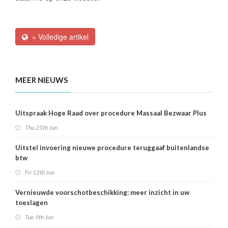
» Volledige artikel
MEER NIEUWS
Uitspraak Hoge Raad over procedure Massaal Bezwaar Plus
Thu 25th Jun
Uitstel invoering nieuwe procedure teruggaaf buitenlandse
btw
Fri 12th Jun
Vernieuwde voorschotbeschikking: meer inzicht in uw
toeslagen
Tue 9th Jun