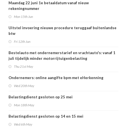
Maandag 22 juni 1e betaaldatum vanaf nieuw
rekeningnummer
Mon 15th Jun
Uitstel invoering nieuwe procedure teruggaaf buitenlandse
btw
Fri 12th Jun
Bestelauto met ondernemerstarief en vrachtauto's: vanaf 1
juli tijdelijk minder motorrijtuigenbelasting
Thu 21st May
Ondernemers: online aangifte bpm met eHerkenning
Wed 20th May
Belastingdienst gesloten op 25 mei
Mon 18th May
Belastingdienst gesloten op 14 en 15 mei
Wed 6th May