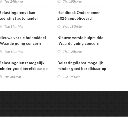
Tue 24th Mar
Thu 19th Mar
Belastingdienst kan
Handboek Ondernemen
koerslijst autohandel
2026 gepubliceerd
controleren
Thu 19th Mar
Wed 18th Mar
Nieuwe versie hulpmiddel
Nieuwe versie hulpmiddel
'Waarde going concern
'Waarde going concern
berekenen' beschikbaar
berekenen' beschikbaar
Thu 12th Mar
Thu 12th Mar
Belastingdienst mogelijk
Belastingdienst mogelijk
minder goed bereikbaar op
minder goed bereikbaar op
dinsdag 3 maart
dinsdag 3 maart
Tue 3rd Mar
Tue 3rd Mar
Code & Hosted by:
 Meern Multimedia
VDVO
Contact