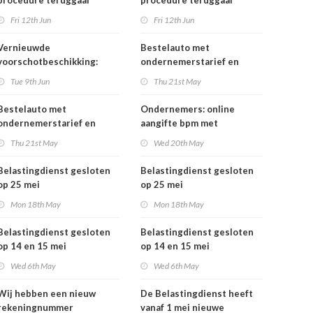
procedure teruggaaf
procedure teruggaaf
buitenlandse btw
buitenlandse btw
Fri 12th Jun
Fri 12th Jun
Vernieuwde
Bestelauto met
voorschotbeschikking:
ondernemerstarief en
meer inzicht in uw
vrachtauto's: vanaf 1 juli
Tue 9th Jun
Thu 21st May
toeslagen
tijdelijk minder
motorrijtuigenbelasting
Bestelauto met
Ondernemers: online
ondernemerstarief en
aangifte bpm met
vrachtauto's: vanaf 1 juli
eHerkenning
Thu 21st May
Wed 20th May
tijdelijk minder
motorrijtuigenbelasting
Belastingdienst gesloten
Belastingdienst gesloten
op 25 mei
op 25 mei
Mon 18th May
Mon 18th May
Belastingdienst gesloten
Belastingdienst gesloten
op 14 en 15 mei
op 14 en 15 mei
Wed 6th May
Wed 6th May
Wij hebben een nieuw
De Belastingdienst heeft
rekeningnummer
vanaf 1 mei nieuwe