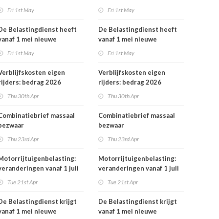
rekeningnummers
Fri 1st May
Fri 1st May
De Belastingdienst heeft
De Belastingdienst heeft
vanaf 1 mei nieuwe
vanaf 1 mei nieuwe
rekeningnummers
rekeningnummers
Fri 1st May
Fri 1st May
Verblijfskosten eigen
Verblijfskosten eigen
rijders: bedrag 2026
rijders: bedrag 2026
vastgesteld
vastgesteld
Thu 30th Apr
Thu 30th Apr
Combinatiebrief massaal
Combinatiebrief massaal
bezwaar
bezwaar
belastingrentepercentage
belastingrentepercentage
Thu 23rd Apr
Thu 23rd Apr
niet meer mogelijk
niet meer mogelijk
Motorrijtuigenbelasting:
Motorrijtuigenbelasting:
veranderingen vanaf 1 juli
veranderingen vanaf 1 juli
2026
2026
Tue 21st Apr
Tue 21st Apr
De Belastingdienst krijgt
De Belastingdienst krijgt
vanaf 1 mei nieuwe
vanaf 1 mei nieuwe