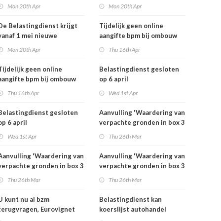
rekeningnummers
rekeningnummers
Mon 20th Apr
Mon 20th Apr
De Belastingdienst krijgt
Tijdelijk geen online
vanaf 1 mei nieuwe
aangifte bpm bij ombouw
rekeningnummers
bestelauto
Mon 20th Apr
Thu 16th Apr
Tijdelijk geen online
Belastingdienst gesloten
aangifte bpm bij ombouw
op 6 april
bestelauto
Thu 16th Apr
Wed 1st Apr
Belastingdienst gesloten
Aanvulling 'Waardering van
op 6 april
verpachte gronden in box 3
2025'
Wed 1st Apr
Thu 26th Mar
Aanvulling 'Waardering van
Aanvulling 'Waardering van
verpachte gronden in box 3
verpachte gronden in box 3
2025'
2025'
Thu 26th Mar
Thu 26th Mar
U kunt nu al bzm
Belastingdienst kan
terugvragen, Eurovignet
koerslijst autohandel
stopt vanaf 1 juli 2026
controleren