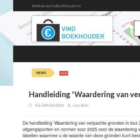
Welkom op vindboekhouder.nl
NEWS
Thu 6th 14:30
Nieuw in Overzicht 
NEW
Handleiding 'Waardering van ve
Tue 24th Feb 2026
Lees Bron
De handleiding 'Waardering van verpachte gronden in box 3 
uitgangspunten en normen voor 2025 voor de waardering va
tabellen waarmee u de waarde van deze gronden kunt ber