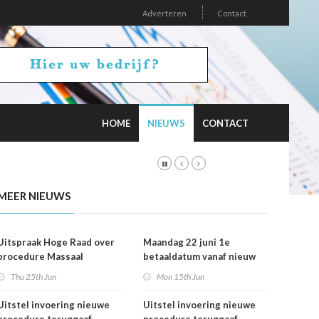
Adverteren
Contact
HOME
NIEUWS
CONTACT
MEER NIEUWS
Uitspraak Hoge Raad over
Maandag 22 juni 1e
procedure Massaal
betaaldatum vanaf nieuw
Bezwaar Plus
rekeningnummer
Thu 25th Jun
Mon 15th Jun
Uitstel invoering nieuwe
Uitstel invoering nieuwe