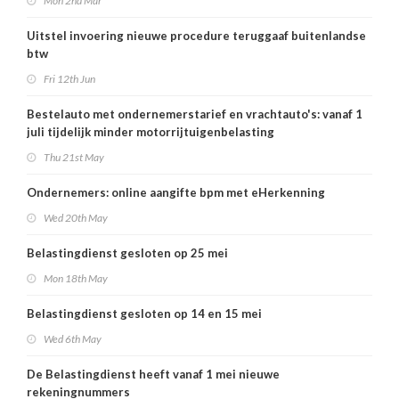
Mon 2nd Mar
Uitstel invoering nieuwe procedure teruggaaf buitenlandse
btw
Fri 12th Jun
Bestelauto met ondernemerstarief en vrachtauto's: vanaf 1
juli tijdelijk minder motorrijtuigenbelasting
Thu 21st May
Ondernemers: online aangifte bpm met eHerkenning
Wed 20th May
Belastingdienst gesloten op 25 mei
Mon 18th May
Belastingdienst gesloten op 14 en 15 mei
Wed 6th May
De Belastingdienst heeft vanaf 1 mei nieuwe
rekeningnummers