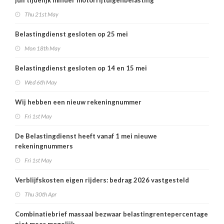
juli tijdelijk minder motorrijtuigenbelasting
Thu 21st May
Belastingdienst gesloten op 25 mei
Mon 18th May
Belastingdienst gesloten op 14 en 15 mei
Wed 6th May
Wij hebben een nieuw rekeningnummer
Fri 1st May
De Belastingdienst heeft vanaf 1 mei nieuwe
rekeningnummers
Fri 1st May
Verblijfskosten eigen rijders: bedrag 2026 vastgesteld
Thu 30th Apr
Combinatiebrief massaal bezwaar belastingrentepercentage