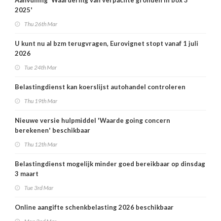
Aanvulling 'Waardering van verpachte gronden in box 3
2025'
Thu 26th Mar
U kunt nu al bzm terugvragen, Eurovignet stopt vanaf 1 juli
2026
Tue 24th Mar
Belastingdienst kan koerslijst autohandel controleren
Thu 19th Mar
Nieuwe versie hulpmiddel 'Waarde going concern
berekenen' beschikbaar
Thu 12th Mar
Belastingdienst mogelijk minder goed bereikbaar op dinsdag
3 maart
Tue 3rd Mar
Online aangifte schenkbelasting 2026 beschikbaar